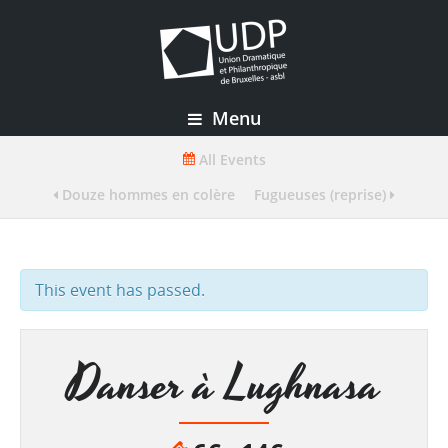
Menu
All Events
Douze hommes en colère
Fugueuses (reprise)
This event has passed.
Danser à Lughnasa