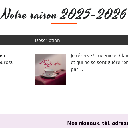
Notre saison 2025-2026
Description
den
Je réserve ! Eugénie et Cl
 euros€
et qui ne se sont guère r
par ...
Nos réseaux, tél, adres