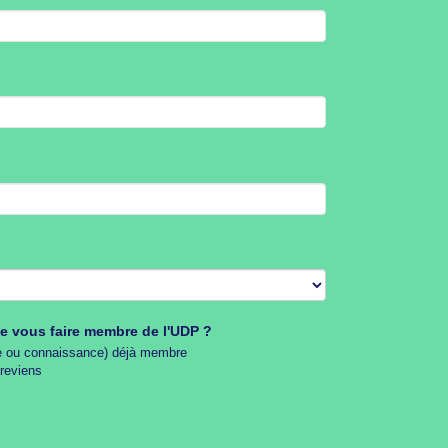
e vous faire membre de l'UDP ?
Une autre personne (ami, famille ou connaissance) déjà membre
reviens