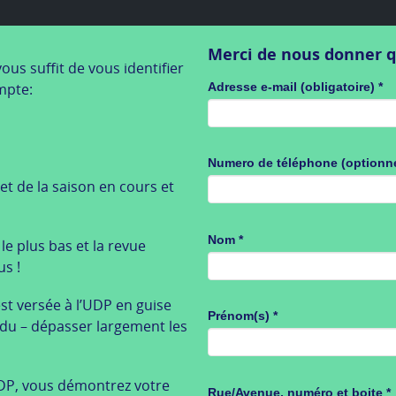
Merci de nous donner 
ous suffit de vous identifier
mpte:
Adresse e-mail (obligatoire)
*
Numero de téléphone (optionne
let de la saison en cours et
Nom
*
le plus bas et la revue
us !
st versée à l’UDP en guise
Prénom(s)
*
du – dépasser largement les
UDP, vous démontrez votre
Rue/Avenue, numéro et boite
*