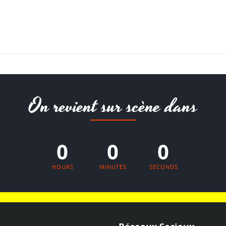
On revient sur scène dans
0
0
0
HOURS
MINUTES
SECONDS