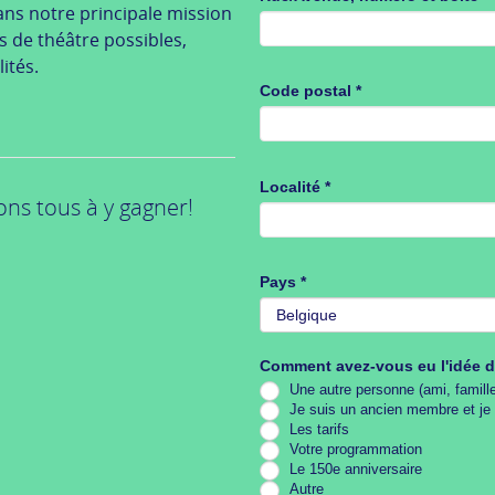
ans notre principale mission
s de théâtre possibles,
ités.
Code postal
*
Localité
*
ns tous à y gagner!
Pays
*
Pays
Comment avez-vous eu l'idée d
Je suis un ancien membre et je 
Les tarifs
Votre programmation
Le 150e anniversaire
Autre