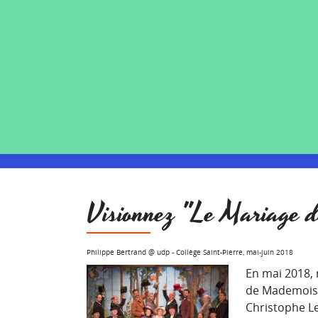
Visionnez "Le Mariage 
Philippe Bertrand @ udp
-
Collège Saint-Pierre, mai-juin 2018
En mai 2018, 
de Mademoisel
Christophe Le