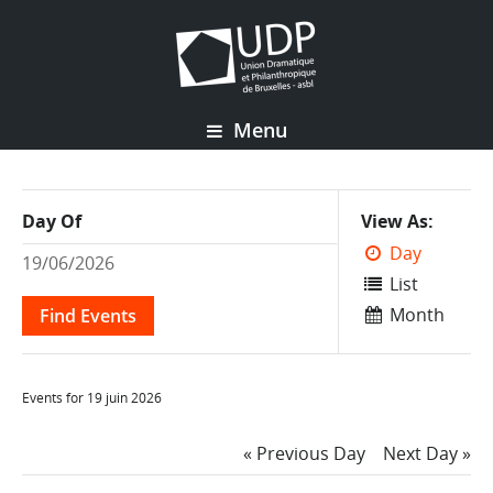
Menu
Event
Day Of
View As
Views
Day
Navigation
List
Month
Events for 19 juin 2026
Day
«
Previous Day
Next Day
»
Navigation