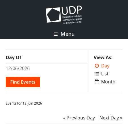
Menu
Event
Day Of
View As
Views
Day
Navigation
List
Month
Events for 12 juin 2026
Day
«
Previous Day
Next Day
»
Navigation