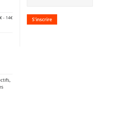
€ - 14€
ctifs,
es