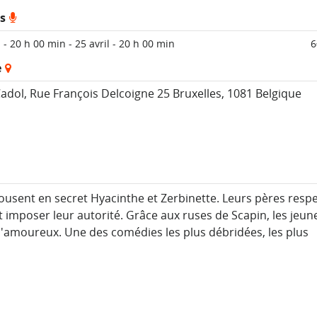
ls
l - 20 h 00 min
-
25 avril - 20 h 00 min
6
e
Cadol,
Rue François Delcoigne 25
Bruxelles
,
1081
Belgique
pousent en secret Hyacinthe et Zerbinette. Leurs pères respe
 imposer leur autorité. Grâce aux ruses de Scapin, les jeun
d'amoureux. Une des comédies les plus débridées, les plus