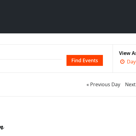
Event
View A
Views
Day
Navig
Day
«
Previous Day
Nex
Navigation
n