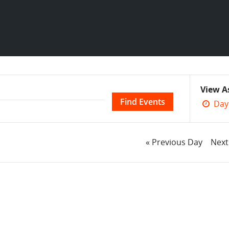
Event
View A
Views
Day
Navig
Day
«
Previous Day
Nex
Navigation