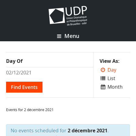
Menu
Event
Day Of
View As
Views
Day
Navigation
List
Month
Events for 2 décembre 2021
No events scheduled for
2 décembre 2021
.