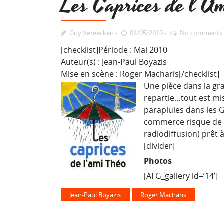
Les Caprices de l’A
Guy Vereecken
01/05/2010
No comments
[checklist]Période : Mai 2010
Auteur(s) : Jean-Paul Boyazis
Mise en scène : Roger Macharis[/checklist]
Une pièce dans la gr
repartie…tout est mi
parapluies dans les 
commerce risque de pé
radiodiffusion) prêt à
[divider]
Photos
[AFG_gallery id=’14’]
Jean-Paul Boyazis
Roger Macharis