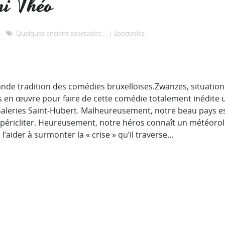
mi Théo
Quelques anciens spectacles....
|
Spectacles
ande tradition des comédies bruxelloises.Zwanzes, situatio
s en œuvre pour faire de cette comédie totalement inédite u
Galeries Saint-Hubert. Malheureusement, notre beau pays est
ricliter. Heureusement, notre héros connaît un météorologis
 l’aider à surmonter la « crise » qu’il traverse…