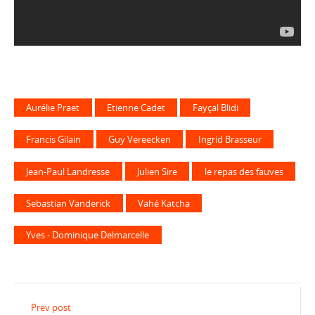
Aurélie Praet
Etienne Cadet
Fayçal Blidi
Francis Gilain
Guy Vereecken
Ingrid Brasseur
Jean-Paul Landresse
Julien Sire
le repas des fauves
Sebastian Vanderick
Vahé Katcha
Yves - Dominique Delmarcelle
Prev post