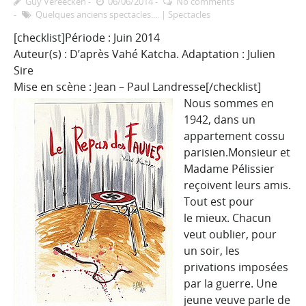
Guy Vereecken
06/06/2014
No comments
Quelques anciens spectacles....
|
Spectacles
[checklist]Période : Juin 2014
Auteur(s) : D’après Vahé Katcha. Adaptation : Julien
Sire
Mise en scène : Jean – Paul Landresse[/checklist]
Nous sommes en
1942, dans un
appartement cossu
parisien.Monsieur et
Madame Pélissier
reçoivent leurs amis.
Tout est pour
le mieux. Chacun
veut oublier, pour
un soir, les
privations imposées
par la guerre. Une
jeune veuve parle de