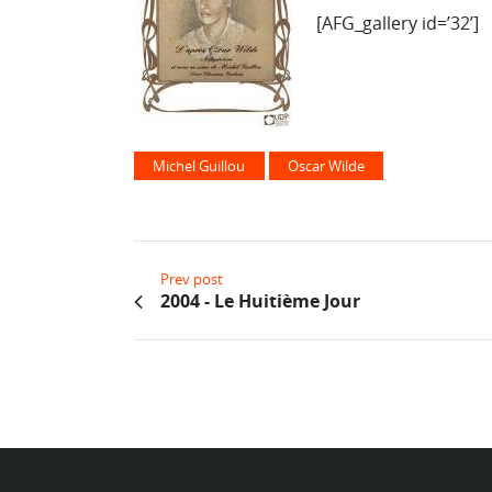
[AFG_gallery id=’32’]
Michel Guillou
Oscar Wilde
Prev post
2004 - Le Huitième Jour