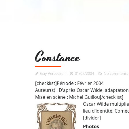
Constance
Guy Vereecken
01/02/2004
No comments
[checklist]Période : Février 2004
Auteur(s) : D’après Oscar Wilde, adaptation
Mise en scène : Michel Guillou[/checklist]
Oscar Wilde multiplie
lieu d’identité. Comé
[divider]
Photos