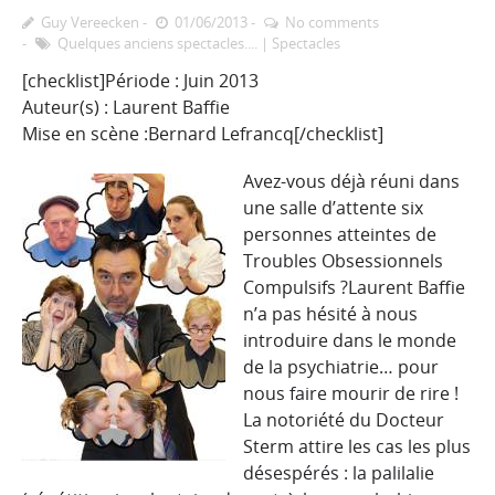
Guy Vereecken
01/06/2013
No comments
Quelques anciens spectacles....
|
Spectacles
[checklist]Période : Juin 2013
Auteur(s) : Laurent Baffie
Mise en scène :Bernard Lefrancq[/checklist]
Avez-vous déjà réuni dans
une salle d’attente six
personnes atteintes de
Troubles Obsessionnels
Compulsifs ?Laurent Baffie
n’a pas hésité à nous
introduire dans le monde
de la psychiatrie… pour
nous faire mourir de rire !
La notoriété du Docteur
Sterm attire les cas les plus
désespérés : la palilalie