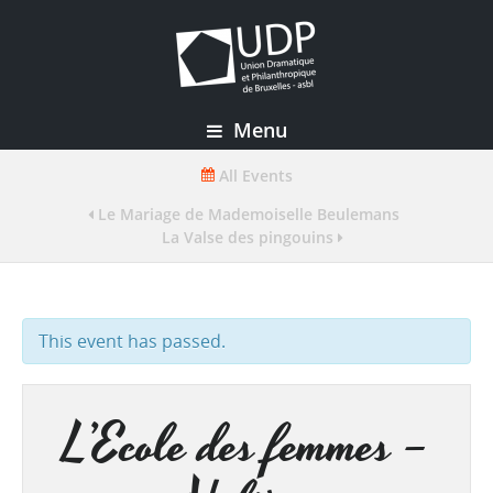
Menu
All Events
Le Mariage de Mademoiselle Beulemans
La Valse des pingouins
This event has passed.
L’Ecole des femmes –