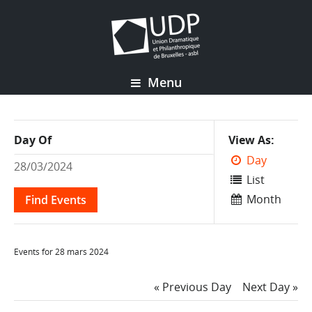
Menu
Event
Day Of
View As
Views
Day
Navigation
List
Month
Events for 28 mars 2024
Day
«
Previous Day
Next Day
»
Navigation